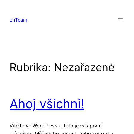
Přeskočit
na
enTeam
obsah
Rubrika:
Nezařazené
Ahoj všichni!
Vítejte ve WordPressu. Toto je váš první
příspěvek. Můžete ho upravit, nebo smazat a